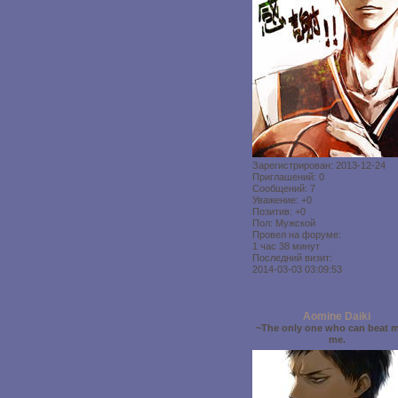
Зарегистрирован
: 2013-12-24
Приглашений:
0
Сообщений:
7
Уважение:
+0
Позитив:
+0
Пол:
Мужской
Провел на форуме:
1 час 38 минут
Последний визит:
2014-03-03 03:09:53
Aomine Daiki
~The only one who can beat m
me.