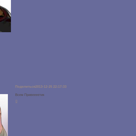
Поделиться
2013-12-25 22:17:33
Всем Привеееетик
0