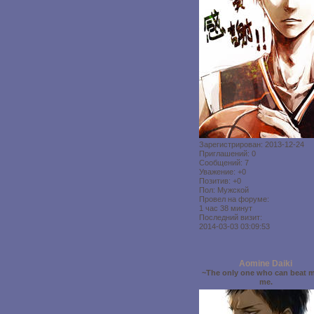
Зарегистрирован
: 2013-12-24
Приглашений:
0
Сообщений:
7
Уважение:
+0
Позитив:
+0
Пол:
Мужской
Провел на форуме:
1 час 38 минут
Последний визит:
2014-03-03 03:09:53
Aomine Daiki
~The only one who can beat m
me.