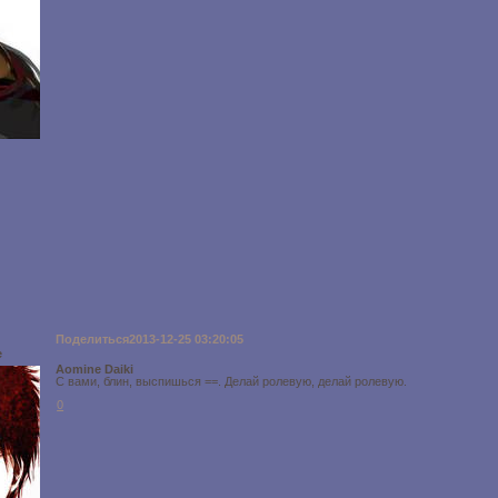
Поделиться
2013-12-25 03:20:05
e
Aomine Daiki
С вами, блин, выспишься ==. Делай ролевую, делай ролевую.
0