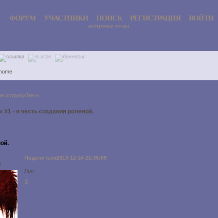
ФОРУМ
УЧАСТНИКИ
ПОИСК
РЕГИСТРАЦИЯ
ВОЙТИ
активные темы
 home
регистрируйтесь
.
»
#1 - в честь создания ролевой.
ой.
Поделиться
2013-12-24 21:35:09
e
Лол
0