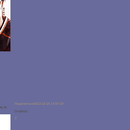
Поделиться
2013-12-25 14:57:10
e, is
Охайооо
0