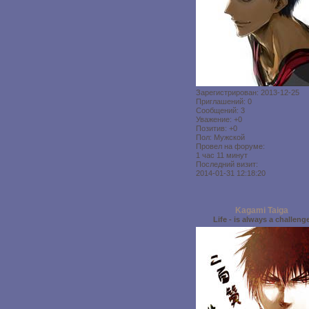
Зарегистрирован
: 2013-12-25
Приглашений:
0
Сообщений:
3
Уважение:
+0
Позитив:
+0
Пол:
Мужской
Провел на форуме:
1 час 11 минут
Последний визит:
2014-01-31 12:18:20
Kagami Taiga
Life - is always a challeng