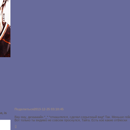
Поделиться
2013-12-25 03:10:45
e, is
Вау-вау, дизаааайн *_* *откашлялся, сделал серьезный вид* Так. Меньше гей
Вот только ты видимо не совсем проснулся, Тайга. Есть кое какие отблески
0