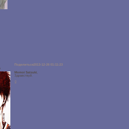
Поделиться
2013-12-26 01:11:23
e
Momoi Satsuki
,
Здравствуй.
0