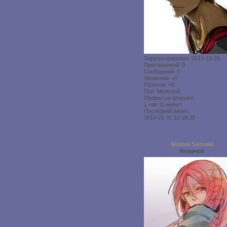
Зарегистрирован
: 2013-12-25
Приглашений:
0
Сообщений:
3
Уважение:
+0
Позитив:
+0
Пол:
Мужской
Провел на форуме:
1 час 11 минут
Последний визит:
2014-01-31 12:18:20
Momoi Satsuki
Новичок