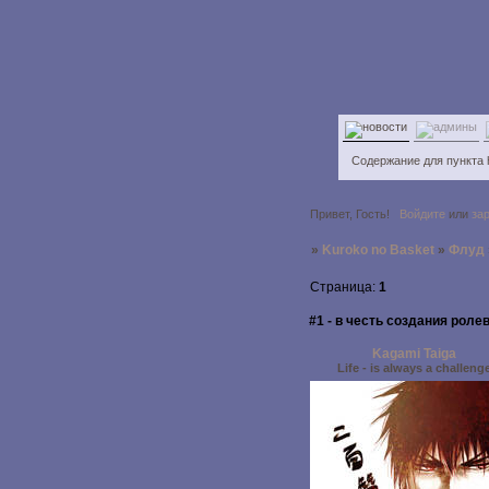
Содержание для пункта
Привет, Гость!
Войдите
или
за
»
Kuroko no Basket
»
Флуд
Страница:
1
#1 - в честь создания ролев
Kagami Taiga
Life - is always a challeng