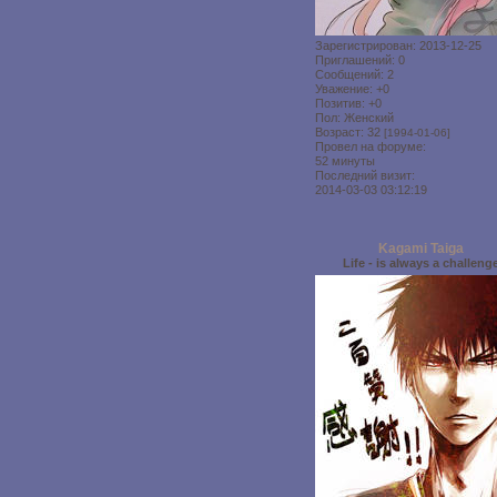
Зарегистрирован
: 2013-12-25
Приглашений:
0
Сообщений:
2
Уважение:
+0
Позитив:
+0
Пол:
Женский
Возраст:
32
[1994-01-06]
Провел на форуме:
52 минуты
Последний визит:
2014-03-03 03:12:19
Kagami Taiga
Life - is always a challeng